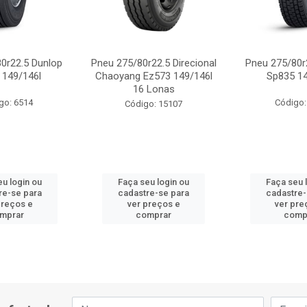
0r22.5 Dunlop
Pneu 275/80r22.5 Direcional
Pneu 275/80r
 149/146l
Chaoyang Ez573 149/146l
Sp835 14
16 Lonas
go: 6514
Código:
Código: 15107
eu login ou
Faça seu login ou
Faça seu 
re-se para
cadastre-se para
cadastre-
preços e
ver preços e
ver pre
mprar
comprar
comp