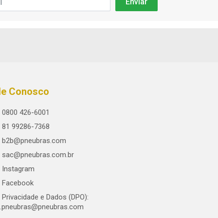
le Conosco
0800 426-6001
81 99286-7368
b2b@pneubras.com
sac@pneubras.com.br
Instagram
Facebook
Privacidade e Dados (DPO):
.pneubras@pneubras.com