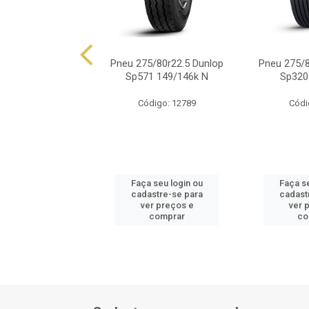
/80r22.5 Jk Tyre
Pneu 275/80r22.5 Dunlop
Pneu 275/8
49/146l 16 Lonas
Sp571 149/146k N
Sp320
ódigo: 7124
Código: 12789
Códi
 seu login ou
Faça seu login ou
Faça s
astre-se para
cadastre-se para
cadast
er preços e
ver preços e
ver 
comprar
comprar
co