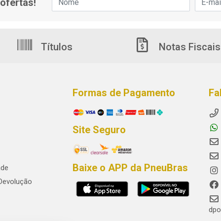
ofertas!
Títulos
Notas Fiscais
Formas de Pagamento
Fa
Site Seguro
Baixe o APP da PneuBras
ade
 Devolução
dpo