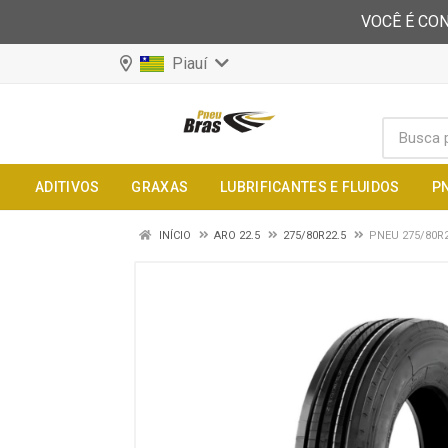
VOCÊ É CON
Piauí
ADITIVOS
GRAXAS
LUBRIFICANTES E FLUIDOS
P
INÍCIO
ARO 22.5
275/80R22.5
PNEU 275/80R2