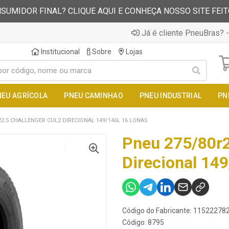
SUMIDOR FINAL? CLIQUE AQUI E CONHEÇA NOSSO SITE FEI
Já é cliente PneuBras? -
Institucional
Sobre
Lojas
NEU AGRÍCOLA
PNEU CAMINHAO
PNEU INDUSTRIAL
PN
2.5 CHALLENGER CUL2 DIRECIONAL 149/146L 16 LONAS
Pneu 275/80r2
Direcional 14
Código do Fabricante: 1152227
Código: 8795