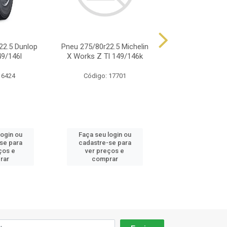
22.5 Dunlop
Pneu 275/80r22.5 Michelin
Pneu 275/80r22.5
9/146l
X Works Z Tl 149/146k
X Multi Z Tl 1
 6424
Código: 17701
Código: 17
login ou
Faça seu login ou
Faça seu log
se para
cadastre-se para
cadastre-se
ços e
ver preços e
ver preços
rar
comprar
compra