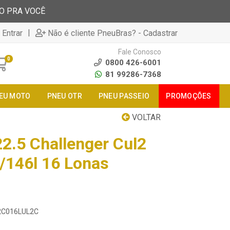
TO PRA VOCÊ
|
 Entrar
Não é cliente PneuBras? - Cadastrar
Fale Conosco
0
0800 426-6001
81 99286-7368
EU MOTO
PNEU OTR
PNEU PASSEIO
PROMOÇÕES
VOLTAR
2.5 Challenger Cul2
9/146l 16 Lonas
82C016LUL2C