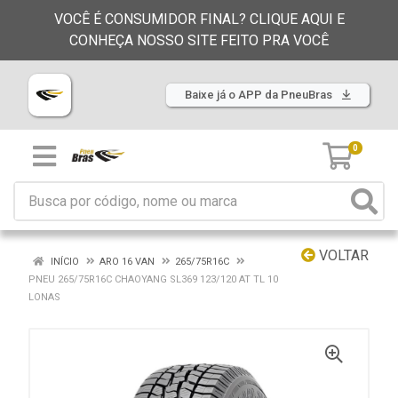
VOCÊ É CONSUMIDOR FINAL? CLIQUE AQUI E
CONHEÇA NOSSO SITE FEITO PRA VOCÊ
Baixe já o APP da PneuBras
0
VOLTAR
INÍCIO
ARO 16 VAN
265/75R16C
PNEU 265/75R16C CHAOYANG SL369 123/120 AT TL 10
LONAS