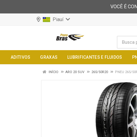
VOCÊ É CON
Piauí
ADITIVOS
GRAXAS
LUBRIFICANTES E FLUIDOS
P
INÍCIO
ARO 20 SUV
265/50R20
PNEU 265/50