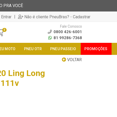
TO PRA VOCÊ
|
 Entrar
Não é cliente PneuBras? - Cadastrar
Fale Conosco
0
0800 426-6001
81 99286-7368
EU MOTO
PNEU OTR
PNEU PASSEIO
PROMOÇÕES
VOLTAR
0 Ling Long
 111v