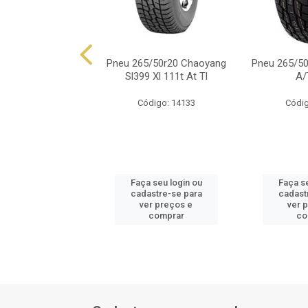
65/50r20 Dunlop
Pneu 265/50r20 Chaoyang
Pneu 265/50
Maxx 060+ 111y
Sl399 Xl 111t At Tl
A/
ódigo: 7512
Código: 14133
Códig
 seu login ou
Faça seu login ou
Faça se
astre-se para
cadastre-se para
cadast
er preços e
ver preços e
ver 
comprar
comprar
co