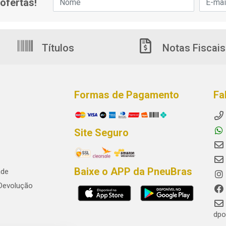
ofertas!
Títulos
Notas Fiscais
Formas de Pagamento
Fa
Site Seguro
Baixe o APP da PneuBras
ade
 Devolução
dpo