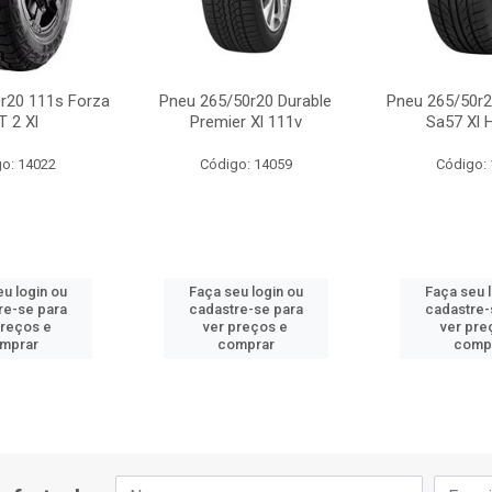
r20 111s Forza
Pneu 265/50r20 Durable
Pneu 265/50r
T 2 Xl
Premier Xl 111v
Sa57 Xl 
o: 14022
Código: 14059
Código:
u login ou
Faça seu login ou
Faça seu 
re-se para
cadastre-se para
cadastre-
preços e
ver preços e
ver pre
mprar
comprar
comp