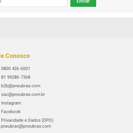
le Conosco
0800 426-6001
81 99286-7368
b2b@pneubras.com
sac@pneubras.com.br
Instagram
Facebook
Privacidade e Dados (DPO):
.pneubras@pneubras.com