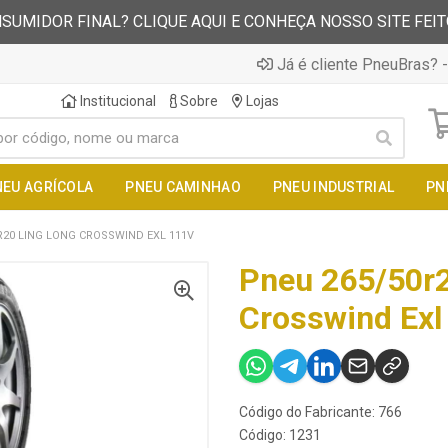
SUMIDOR FINAL? CLIQUE AQUI E CONHEÇA NOSSO SITE FEI
Já é cliente PneuBras? -
Institucional
Sobre
Lojas
NEU AGRÍCOLA
PNEU CAMINHAO
PNEU INDUSTRIAL
PN
R20 LING LONG CROSSWIND EXL 111V
Pneu 265/50r2
Crosswind Exl
Código do Fabricante: 766
Código: 1231