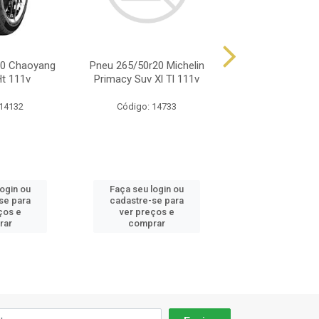
20 Chaoyang
Pneu 265/50r20 Michelin
Pneu 265/50r20 
Ht 111v
Primacy Suv Xl Tl 111v
203 Ht 111v
 14132
Código: 14733
Código: 17
login ou
Faça seu login ou
Faça seu log
se para
cadastre-se para
cadastre-se 
ços e
ver preços e
ver preços
rar
comprar
comprar