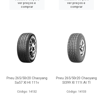
ver preços e
ver preços e
comprar
comprar
Pneu 265/50r20 Chaoyang
Pneu 265/50r20 Chaoyang
Sa57 Xl Ht 111v
Sl399 Xl 111t At Tl
Código: 14132
Código: 14133