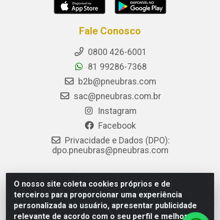
Fale Conosco
0800 426-6001
81 99286-7368
b2b@pneubras.com
sac@pneubras.com.br
Instagram
Facebook
Privacidade e Dados (DPO):
dpo.pneubras@pneubras.com
O nosso site coleta cookies próprios e de
PneuBras - Rodovia BR-101, KM 82 - Prazeres, Jaboatão dos
terceiros para proporcionar uma experiência
Guararapes/PE - CEP 54.335-000 - CNPJ 08.678.386/0001-05
personalizada ao usuário, apresentar publicidade
- Pneubras Comércio de Pneus Ltda
relevante de acordo com o seu perfil e melhorar a