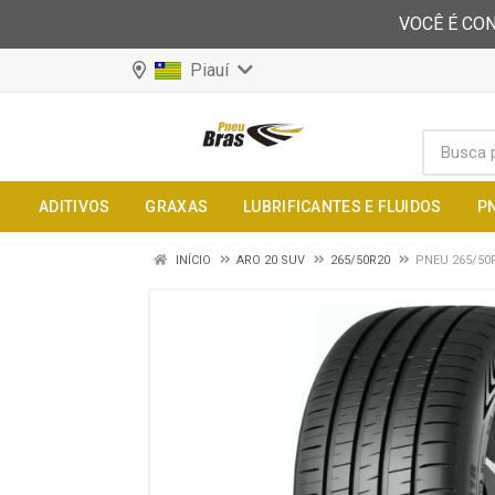
VOCÊ É CON
Piauí
ADITIVOS
GRAXAS
LUBRIFICANTES E FLUIDOS
P
INÍCIO
ARO 20 SUV
265/50R20
PNEU 265/50