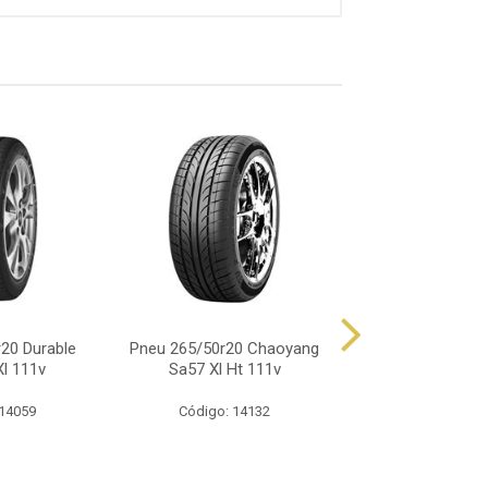
20 Durable
Pneu 265/50r20 Chaoyang
Pneu 265/50r20 
Xl 111v
Sa57 Xl Ht 111v
Primacy Suv Xl
 14059
Código: 14132
Código: 14