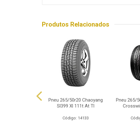
Produtos Relacionados
/50r20 Dunlop Sp
Pneu 265/50r20 Chaoyang
Pneu 265/5
Maxx 050+ 111y
Sl399 Xl 111t At Tl
Crosswi
ódigo: 6016
Código: 14133
Códi