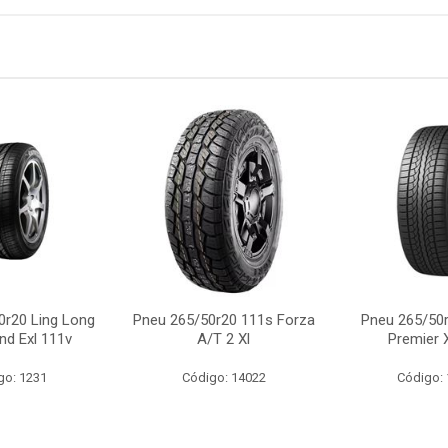
0r20 Ling Long
Pneu 265/50r20 111s Forza
Pneu 265/50r
nd Exl 111v
A/T 2 Xl
Premier 
go: 1231
Código: 14022
Código: