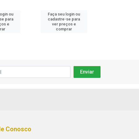
login ou
Faça seu login ou
Faça seu log
se para
cadastre-se para
cadastre-se 
ços e
ver preços e
ver preços
rar
comprar
comprar
le Conosco