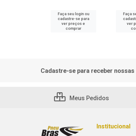
 seu login ou
Faça seu login ou
Faça se
astre-se para
cadastre-se para
cadast
er preços e
ver preços e
ver 
comprar
comprar
co
Cadastre-se para receber nossas 
Meus Pedidos
Institucional