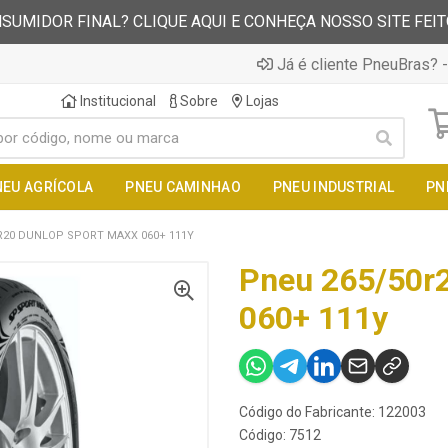
SUMIDOR FINAL? CLIQUE AQUI E CONHEÇA NOSSO SITE FEI
Já é cliente PneuBras? -
Institucional
Sobre
Lojas
NEU AGRÍCOLA
PNEU CAMINHAO
PNEU INDUSTRIAL
PN
R20 DUNLOP SPORT MAXX 060+ 111Y
Pneu 265/50r2
060+ 111y
Código do Fabricante: 122003
Código: 7512