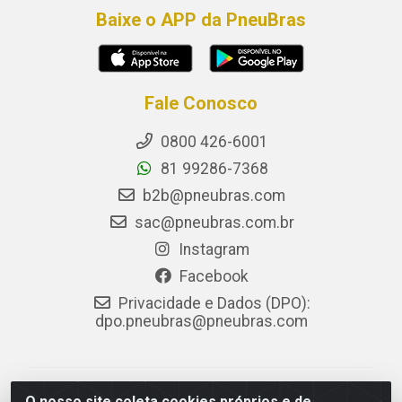
Baixe o APP da PneuBras
Fale Conosco
0800 426-6001
81 99286-7368
b2b@pneubras.com
sac@pneubras.com.br
Instagram
Facebook
Privacidade e Dados (DPO):
dpo.pneubras@pneubras.com
PneuBras - Rodovia BR-101, KM 82 - Prazeres,
O nosso site coleta cookies próprios e de