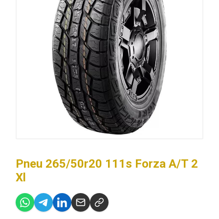
Pneu 265/50r20 111s Forza A/T 2
Xl