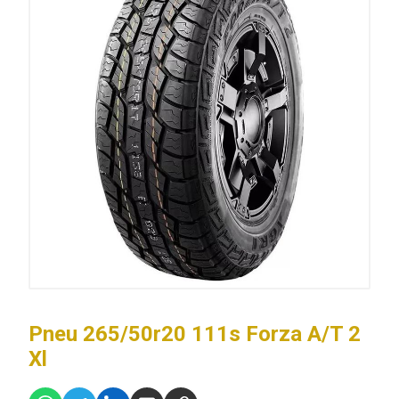
Pneu 265/50r20 111s Forza A/T 2
Xl