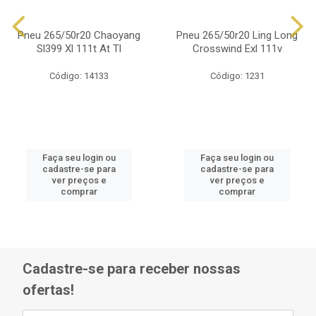
Pneu 265/50r20 Chaoyang
Pneu 265/50r20 Ling Long
Sl399 Xl 111t At Tl
Crosswind Exl 111v
Código: 14133
Código: 1231
Faça seu login ou
Faça seu login ou
cadastre-se para
cadastre-se para
ver preços e
ver preços e
comprar
comprar
Cadastre-se para receber nossas
ofertas!