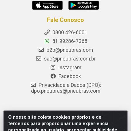
Fale Conosco
0800 426-6001
81 99286-7368
b2b@pneubras.com
sac@pneubras.com.br
Instagram
Facebook
Privacidade e Dados (DPO):
dpo.pneubras@pneubras.com
PneuBras - Rodovia BR-101, KM 82 - Prazeres,
O nosso site coleta cookies próprios e de
Jaboatão dos Guararapes/PE - CEP 54.335-000 - CNPJ
terceiros para proporcionar uma experiência
08.678.386/0001-05 - Pneubras Comércio de Pneus
personalizada ao usuário, apresentar publicidade