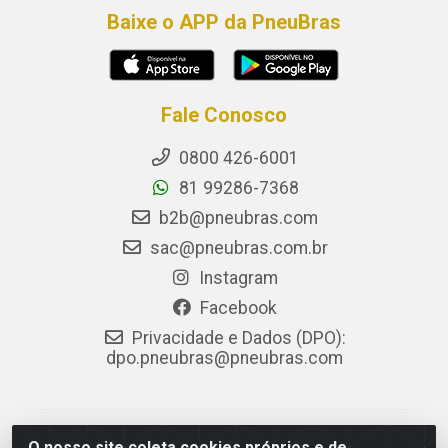
Baixe o APP da PneuBras
Fale Conosco
0800 426-6001
81 99286-7368
b2b@pneubras.com
sac@pneubras.com.br
Instagram
Facebook
Privacidade e Dados (DPO):
dpo.pneubras@pneubras.com
PneuBras - Rodovia BR-101, KM 82 - Prazeres,
O nosso site coleta cookies próprios e de