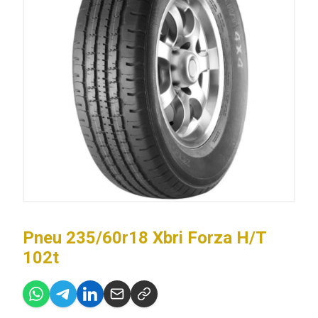
Pneu 235/60r18 Xbri Forza H/T
102t