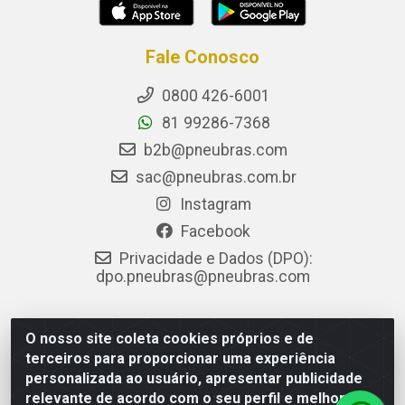
Fale Conosco
0800 426-6001
81 99286-7368
b2b@pneubras.com
sac@pneubras.com.br
Instagram
Facebook
Privacidade e Dados (DPO):
dpo.pneubras@pneubras.com
O nosso site coleta cookies próprios e de
PneuBras - Rodovia BR-101, KM 82 - Prazeres, Jaboatão dos
terceiros para proporcionar uma experiência
Guararapes/PE - CEP 54.335-000 - CNPJ 08.678.386/0001-05
personalizada ao usuário, apresentar publicidade
- Pneubras Comércio de Pneus Ltda
relevante de acordo com o seu perfil e melhorar a