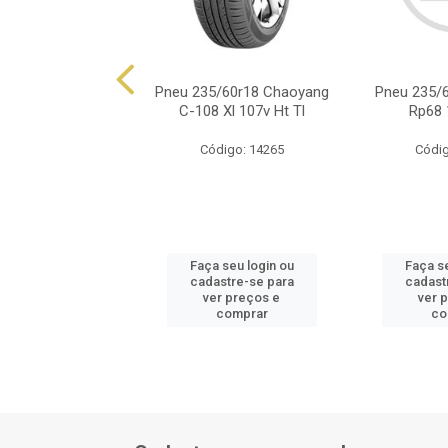
5/60r18 Michelin
Pneu 235/60r18 Chaoyang
Pneu 235/
imacy 103v
C-108 Xl 107v Ht Tl
Rp68 
ódigo: 8572
Código: 14265
Códig
 seu login ou
Faça seu login ou
Faça se
astre-se para
cadastre-se para
cadast
er preços e
ver preços e
ver 
comprar
comprar
co