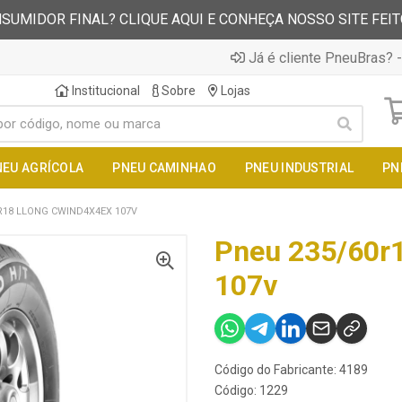
SUMIDOR FINAL? CLIQUE AQUI E CONHEÇA NOSSO SITE FEI
Já é cliente PneuBras? -
Institucional
Sobre
Lojas
NEU AGRÍCOLA
PNEU CAMINHAO
PNEU INDUSTRIAL
PN
R18 LLONG CWIND4X4EX 107V
Pneu 235/60r
107v
Código do Fabricante: 4189
Código: 1229