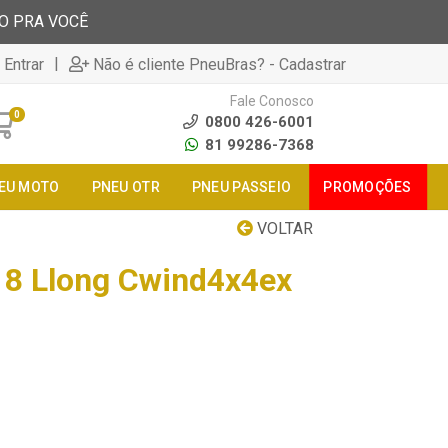
TO PRA VOCÊ
|
 Entrar
Não é cliente PneuBras? - Cadastrar
Fale Conosco
0
0800 426-6001
81 99286-7368
EU MOTO
PNEU OTR
PNEU PASSEIO
PROMOÇÕES
VOLTAR
18 Llong Cwind4x4ex