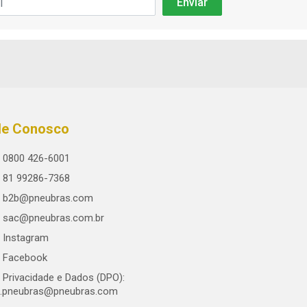
le Conosco
0800 426-6001
81 99286-7368
b2b@pneubras.com
sac@pneubras.com.br
Instagram
Facebook
Privacidade e Dados (DPO):
.pneubras@pneubras.com