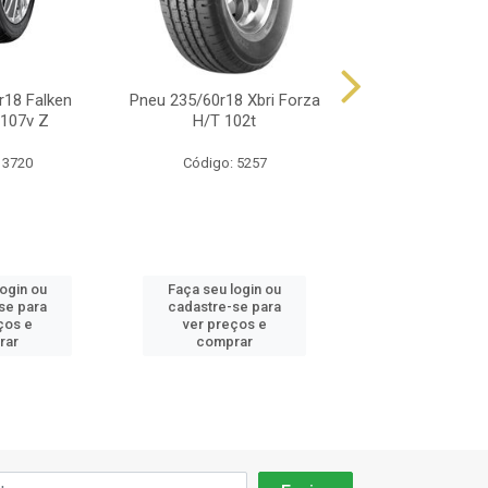
r18 Falken
Pneu 235/60r18 Xbri Forza
Pneu 235/60r18 D
 107v Z
H/T 102t
Mv 107
 3720
Código: 5257
Código: 57
login ou
Faça seu login ou
Faça seu log
se para
cadastre-se para
cadastre-se 
ços e
ver preços e
ver preços
rar
comprar
comprar