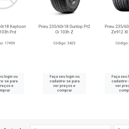
60r18 Kaytoon
Pneu 235/60r18 Dunlop Pt2
Pneu 235/60
103h Prd
Oi 103h Z
Ze912 Xl
o: 17459
Código: 3423
Código:
u login ou
Faça seu login ou
Faça seu 
re-se para
cadastre-se para
cadastre-
preços e
ver preços e
ver pre
mprar
comprar
comp