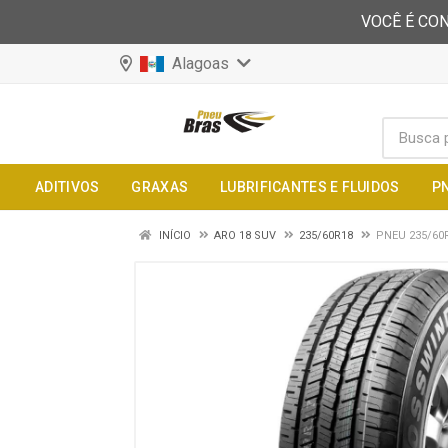
VOCÊ É CON
Alagoas
ADITIVOS
GRAXAS
LUBRIFICANTES E FLUIDOS
P
INÍCIO
ARO 18 SUV
235/60R18
PNEU 235/60