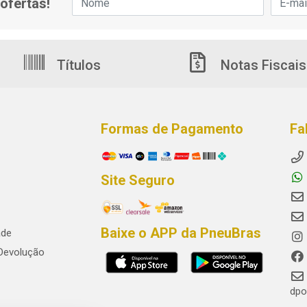
ofertas!
Títulos
Notas Fiscais
Formas de Pagamento
Fa
Site Seguro
Baixe o APP da PneuBras
ade
 Devolução
dpo