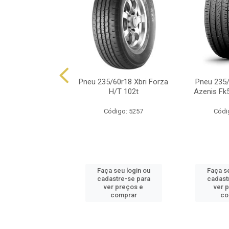
/60r18 Dunlop Pt3
Pneu 235/60r18 Xbri Forza
Pneu 235/
Mv 107v
H/T 102t
Azenis Fk
ódigo: 5725
Código: 5257
Códi
 seu login ou
Faça seu login ou
Faça se
astre-se para
cadastre-se para
cadast
er preços e
ver preços e
ver 
comprar
comprar
co