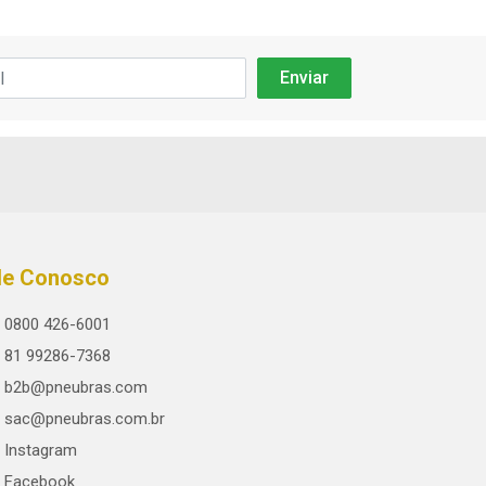
le Conosco
0800 426-6001
81 99286-7368
b2b@pneubras.com
sac@pneubras.com.br
Instagram
Facebook