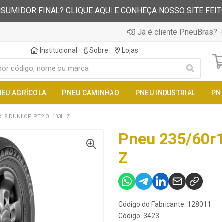
SUMIDOR FINAL? CLIQUE AQUI E CONHEÇA NOSSO SITE FEI
Já é cliente PneuBras? -
Institucional
Sobre
Lojas
NEU AGRÍCOLA
PNEU CAMINHAO
PNEU INDUSTRIAL
PN
R18 DUNLOP PT2 OI 103H Z
Pneu 235/60r1
Z
Código do Fabricante: 128011
Código: 3423