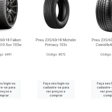
60r18 Falken
Pneu 235/60r18 Michelin
Pneu 235/60
510 Suv 103w
Primacy 103v
Cwind4x4
go: 6491
Código: 8572
Código:
u login ou
Faça seu login ou
Faça seu 
re-se para
cadastre-se para
cadastre-
preços e
ver preços e
ver pre
mprar
comprar
comp