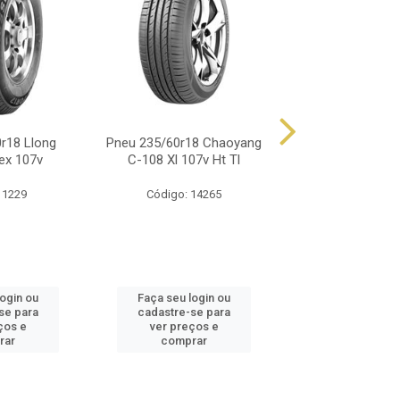
r18 Llong
Pneu 235/60r18 Chaoyang
Pneu 235/60r18
ex 107v
C-108 Xl 107v Ht Tl
Rp68 103h 
 1229
Código: 14265
Código: 17
login ou
Faça seu login ou
Faça seu log
se para
cadastre-se para
cadastre-se 
ços e
ver preços e
ver preços
rar
comprar
comprar