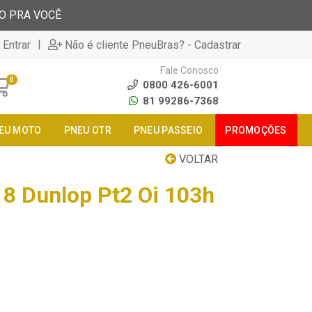
TO PRA VOCÊ
|
 Entrar
Não é cliente PneuBras? - Cadastrar
Fale Conosco
0
0800 426-6001
81 99286-7368
EU MOTO
PNEU OTR
PNEU PASSEIO
PROMOÇÕES
VOLTAR
8 Dunlop Pt2 Oi 103h