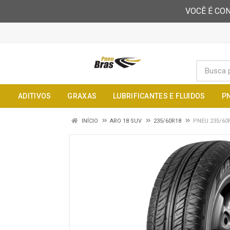
VOCÊ É CON
ADITIVOS
GRAXAS
LUBRIFICANTES E FLUIDOS
P
INÍCIO
ARO 18 SUV
235/60R18
PNEU 235/60