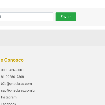
le Conosco
0800 426-6001
81 99286-7368
b2b@pneubras.com
sac@pneubras.com.br
Instagram
Facebook