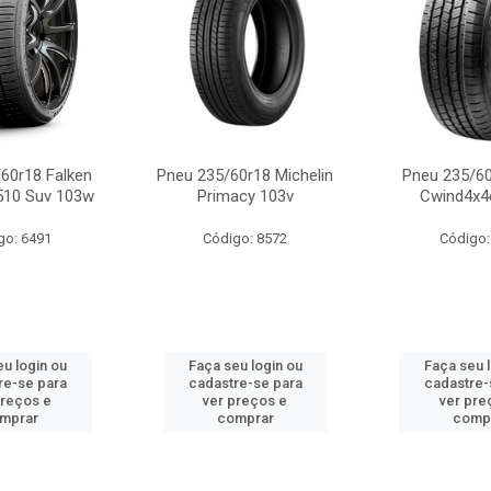
60r18 Falken
Pneu 235/60r18 Michelin
Pneu 235/60
510 Suv 103w
Primacy 103v
Cwind4x4
go: 6491
Código: 8572
Código:
u login ou
Faça seu login ou
Faça seu 
re-se para
cadastre-se para
cadastre-
preços e
ver preços e
ver pre
mprar
comprar
comp