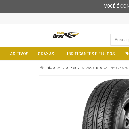
VOCÊ É CON
ADITIVOS
GRAXAS
LUBRIFICANTES E FLUIDOS
P
INÍCIO
ARO 18 SUV
235/60R18
PNEU 235/60