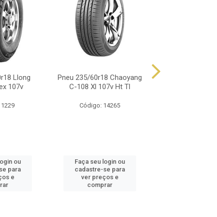
r18 Llong
Pneu 235/60r18 Chaoyang
Pneu 235/60r18
ex 107v
C-108 Xl 107v Ht Tl
Rp68 103h 
 1229
Código: 14265
Código: 17
login ou
Faça seu login ou
Faça seu log
se para
cadastre-se para
cadastre-se 
ços e
ver preços e
ver preços
rar
comprar
comprar