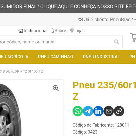
SUMIDOR FINAL? CLIQUE AQUI E CONHEÇA NOSSO SITE FEI
Já é cliente PneuBras? -
Institucional
Sobre
Lojas
NEU AGRÍCOLA
PNEU CAMINHAO
PNEU INDUSTRIAL
PN
R18 DUNLOP PT2 OI 103H Z
Pneu 235/60r1
Z
Código do Fabricante: 128011
Código: 3423