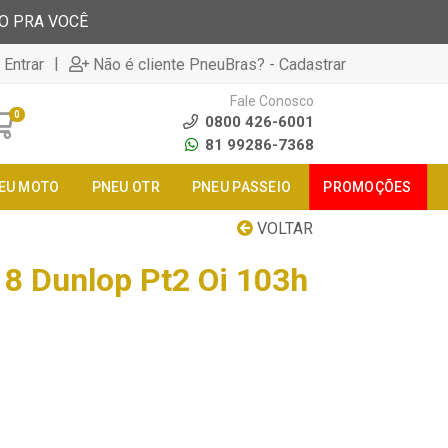
TO PRA VOCÊ
|
 Entrar
Não é cliente PneuBras? - Cadastrar
Fale Conosco
0
0800 426-6001
81 99286-7368
EU MOTO
PNEU OTR
PNEU PASSEIO
PROMOÇÕES
VOLTAR
8 Dunlop Pt2 Oi 103h