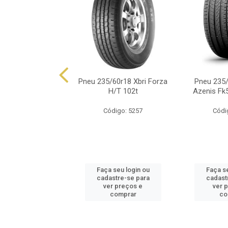
/60r18 Dunlop Pt3
Pneu 235/60r18 Xbri Forza
Pneu 235/
Mv 107v
H/T 102t
Azenis Fk
ódigo: 5725
Código: 5257
Códi
 seu login ou
Faça seu login ou
Faça se
astre-se para
cadastre-se para
cadast
er preços e
ver preços e
ver 
comprar
comprar
co