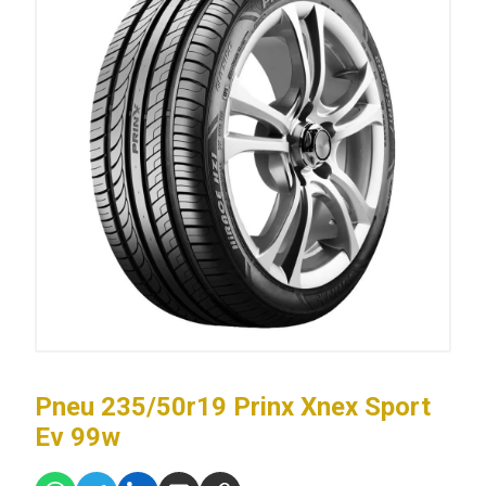
Pneu 235/50r19 Prinx Xnex Sport
Ev 99w