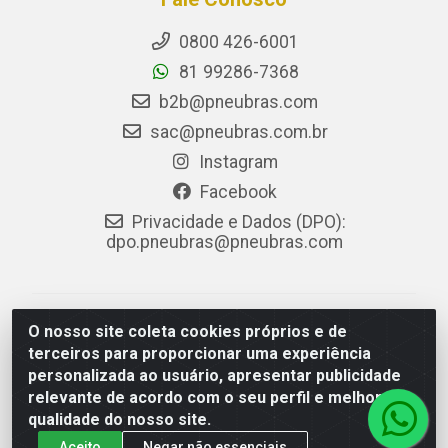
0800 426-6001
81 99286-7368
b2b@pneubras.com
sac@pneubras.com.br
Instagram
Facebook
Privacidade e Dados (DPO):
dpo.pneubras@pneubras.com
PneuBras - Rodovia BR-101, KM 82 - Prazeres,
O nosso site coleta cookies próprios e de
Jaboatão dos Guararapes/PE - CEP 54.335-000 - CNPJ
terceiros para proporcionar uma experiência
08.678.386/0001-05 - Pneubras Comércio de Pneus
personalizada ao usuário, apresentar publicidade
Ltda
relevante de acordo com o seu perfil e melhorar a
qualidade do nosso site.
Aceito
Negar não essenciais