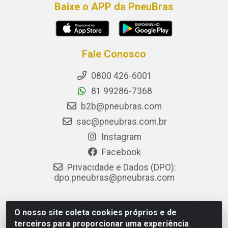
Baixe o APP da PneuBras
Fale Conosco
0800 426-6001
81 99286-7368
b2b@pneubras.com
sac@pneubras.com.br
Instagram
Facebook
Privacidade e Dados (DPO):
dpo.pneubras@pneubras.com
O nosso site coleta cookies próprios e de
PneuBras - Rodovia BR-101, KM 82 - Prazeres, Jaboatão dos
terceiros para proporcionar uma experiência