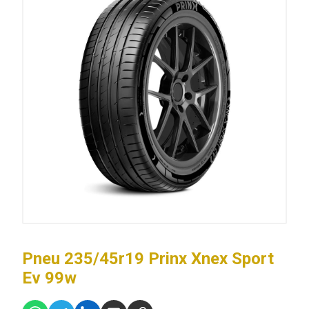
Pneu 235/45r19 Prinx Xnex Sport
Ev 99w