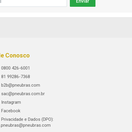
le Conosco
0800 426-6001
81 99286-7368
b2b@pneubras.com
sac@pneubras.com.br
Instagram
Facebook
Privacidade e Dados (DPO):
.pneubras@pneubras.com