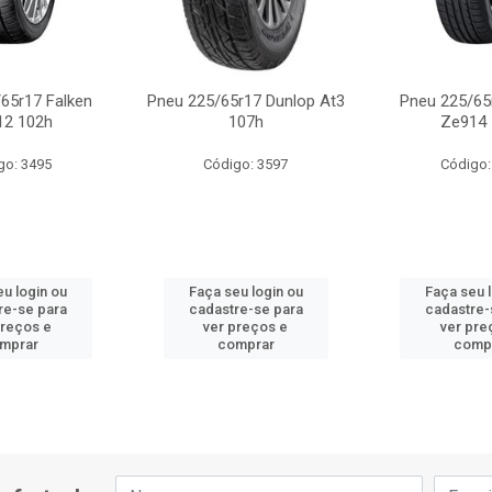
65r17 Falken
Pneu 225/65r17 Dunlop At3
Pneu 225/65
12 102h
107h
Ze914 
go: 3495
Código: 3597
Código:
u login ou
Faça seu login ou
Faça seu 
re-se para
cadastre-se para
cadastre-
preços e
ver preços e
ver pre
mprar
comprar
comp