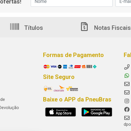
ofertas!
Títulos
Notas Fiscais
Formas de Pagamento
Fa
Site Seguro
Baixe o APP da PneuBras
ade
 Devolução
dpo