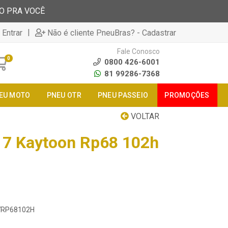
TO PRA VOCÊ
|
 Entrar
Não é cliente PneuBras? - Cadastrar
Fale Conosco
0
0800 426-6001
81 99286-7368
EU MOTO
PNEU OTR
PNEU PASSEIO
PROMOÇÕES
VOLTAR
17 Kaytoon Rp68 102h
17RP68102H