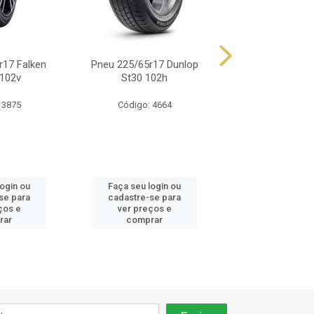
r17 Falken
Pneu 225/65r17 Dunlop
Pneu 225/65r17
102v
St30 102h
Grandtrek Pt
 3875
Código: 4664
Código: 51
login ou
Faça seu login ou
Faça seu log
se para
cadastre-se para
cadastre-se 
ços e
ver preços e
ver preços
rar
comprar
comprar