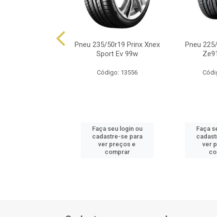
/65r17 Grandtrek
Pneu 235/50r19 Prinx Xnex
Pneu 225/
 Xl Dev 106h
Sport Ev 99w
Ze9
ódigo: 874
Código: 13556
Códi
 seu login ou
Faça seu login ou
Faça se
astre-se para
cadastre-se para
cadast
er preços e
ver preços e
ver 
comprar
comprar
co