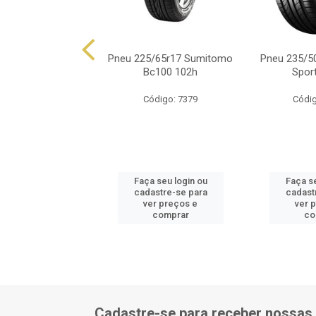
/65r17 Grandtrek
Pneu 225/65r17 Sumitomo
Pneu 235/50
 Xl Dev 106h
Bc100 102h
Spor
ódigo: 874
Código: 7379
Códig
 seu login ou
Faça seu login ou
Faça se
astre-se para
cadastre-se para
cadast
er preços e
ver preços e
ver 
comprar
comprar
co
Cadastre-se para receber nossas 