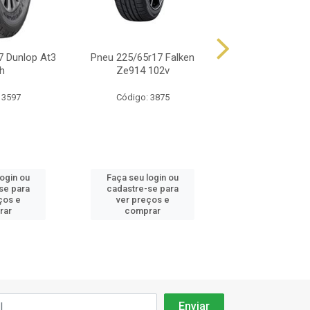
7 Dunlop At3
Pneu 225/65r17 Falken
Pneu 225/65r17
h
Ze914 102v
St30 102
 3597
Código: 3875
Código: 46
login ou
Faça seu login ou
Faça seu log
se para
cadastre-se para
cadastre-se 
ços e
ver preços e
ver preços
rar
comprar
comprar