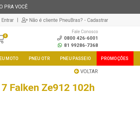
TO PRA VOCÊ
|
 Entrar
Não é cliente PneuBras? - Cadastrar
Fale Conosco
0
0800 426-6001
81 99286-7368
EU MOTO
PNEU OTR
PNEU PASSEIO
PROMOÇÕES
VOLTAR
7 Falken Ze912 102h