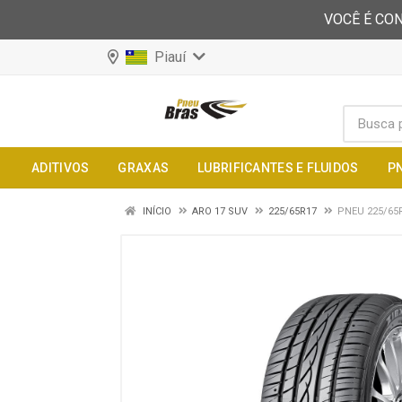
VOCÊ É CON
Piauí
ADITIVOS
GRAXAS
LUBRIFICANTES E FLUIDOS
P
INÍCIO
ARO 17 SUV
225/65R17
PNEU 225/65R