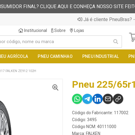
SUMIDOR FINAL? CLIQUE AQUI E CONHEÇA NOSSO SITE FEI
Já é cliente PneuBras? -
Institucional
Sobre
Lojas
NEU AGRÍCOLA
PNEU CAMINHAO
PNEU INDUSTRIAL
PN
17 FALKEN ZE912 102H
Pneu 225/65r1
Código do Fabricante: 117002
Código: 3495
Código NCM: 40111000
Marca:
FALKEN