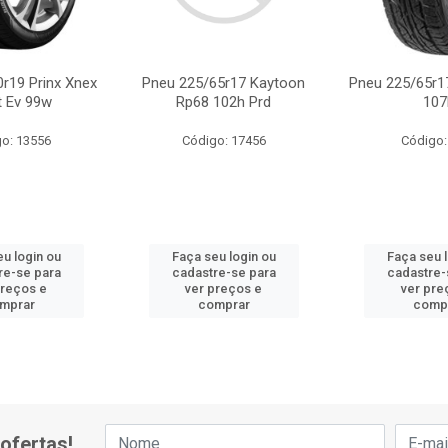
r19 Prinx Xnex
Pneu 225/65r17 Kaytoon
Pneu 225/65r1
t Ev 99w
Rp68 102h Prd
107
o: 13556
Código: 17456
Código:
u login ou
Faça seu login ou
Faça seu 
re-se para
cadastre-se para
cadastre-
preços e
ver preços e
ver pre
mprar
comprar
comp
ofertas!