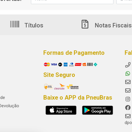
Títulos
Notas Fiscais
Formas de Pagamento
Fa
Site Seguro
Baixe o APP da PneuBras
ade
 Devolução
dpo