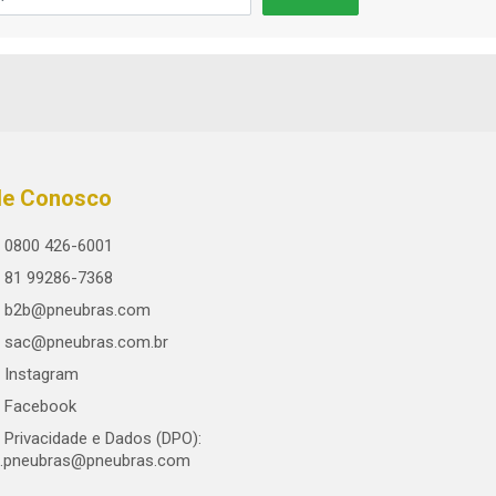
le Conosco
0800 426-6001
81 99286-7368
b2b@pneubras.com
sac@pneubras.com.br
Instagram
Facebook
Privacidade e Dados (DPO):
.pneubras@pneubras.com