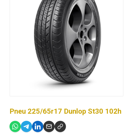
Pneu 225/65r17 Dunlop St30 102h