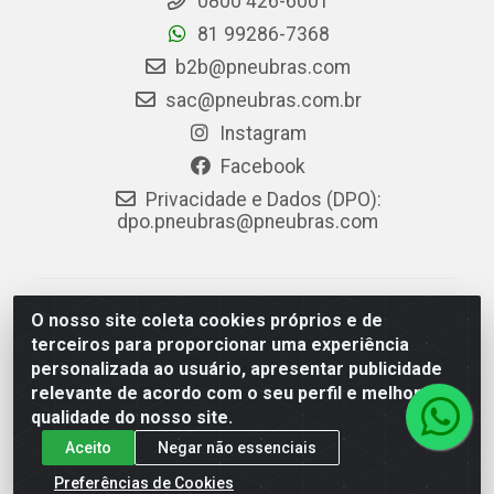
0800 426-6001
81 99286-7368
b2b@pneubras.com
sac@pneubras.com.br
Instagram
Facebook
Privacidade e Dados (DPO):
dpo.pneubras@pneubras.com
PneuBras - Rodovia BR-101, KM 82 - Prazeres,
O nosso site coleta cookies próprios e de
Jaboatão dos Guararapes/PE - CEP 54.335-000 - CNPJ
terceiros para proporcionar uma experiência
08.678.386/0001-05 - Pneubras Comércio de Pneus
personalizada ao usuário, apresentar publicidade
Ltda
relevante de acordo com o seu perfil e melhorar a
qualidade do nosso site.
Aceito
Negar não essenciais
Preferências de Cookies