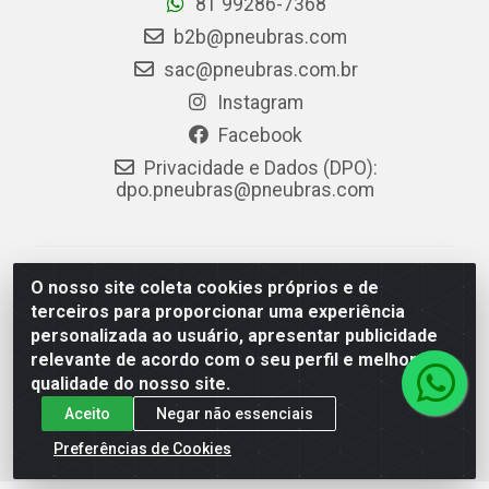
81 99286-7368
b2b@pneubras.com
sac@pneubras.com.br
Instagram
Facebook
Privacidade e Dados (DPO):
dpo.pneubras@pneubras.com
PneuBras - Rodovia BR-101, KM 82 - Prazeres,
O nosso site coleta cookies próprios e de
Jaboatão dos Guararapes/PE - CEP 54.335-000 - CNPJ
terceiros para proporcionar uma experiência
08.678.386/0001-05 - Pneubras Comércio de Pneus
personalizada ao usuário, apresentar publicidade
Ltda
relevante de acordo com o seu perfil e melhorar a
qualidade do nosso site.
Aceito
Negar não essenciais
Preferências de Cookies