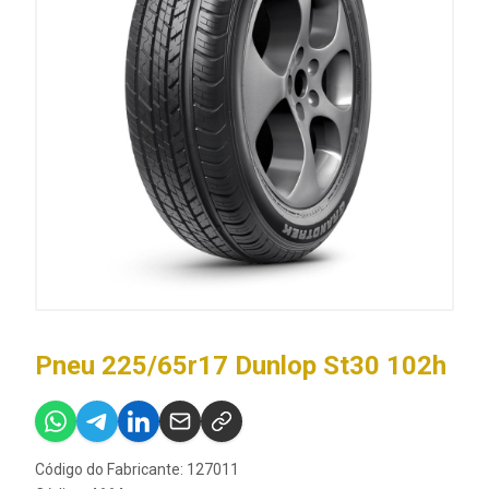
Pneu 225/65r17 Dunlop St30 102h
Código do Fabricante: 127011