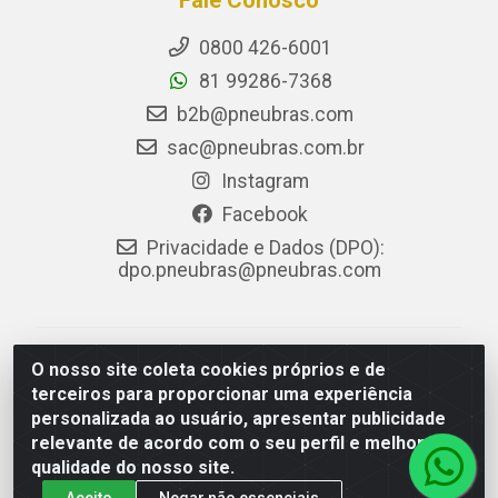
Fale Conosco
0800 426-6001
81 99286-7368
b2b@pneubras.com
sac@pneubras.com.br
Instagram
Facebook
Privacidade e Dados (DPO):
dpo.pneubras@pneubras.com
PneuBras - Rodovia BR-101, KM 82 - Prazeres,
O nosso site coleta cookies próprios e de
Jaboatão dos Guararapes/PE - CEP 54.335-000 - CNPJ
terceiros para proporcionar uma experiência
08.678.386/0001-05 - Pneubras Comércio de Pneus
personalizada ao usuário, apresentar publicidade
Ltda
relevante de acordo com o seu perfil e melhorar a
qualidade do nosso site.
Aceito
Negar não essenciais