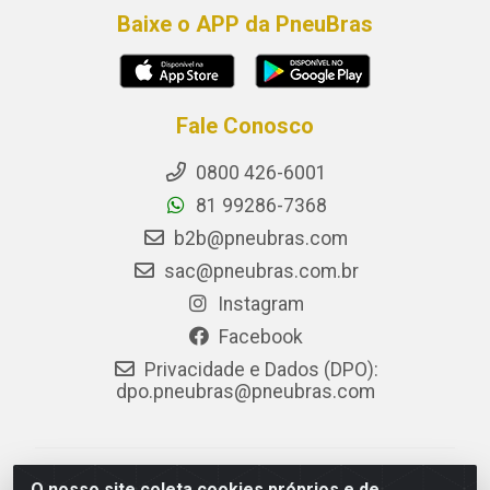
Baixe o APP da PneuBras
Fale Conosco
0800 426-6001
81 99286-7368
b2b@pneubras.com
sac@pneubras.com.br
Instagram
Facebook
Privacidade e Dados (DPO):
dpo.pneubras@pneubras.com
PneuBras - Rodovia BR-101, KM 82 - Prazeres,
O nosso site coleta cookies próprios e de