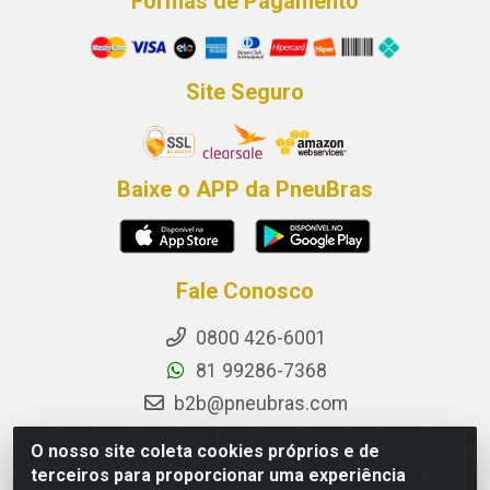
Formas de Pagamento
Site Seguro
Baixe o APP da PneuBras
Fale Conosco
0800 426-6001
81 99286-7368
b2b@pneubras.com
sac@pneubras.com.br
O nosso site coleta cookies próprios e de
Instagram
terceiros para proporcionar uma experiência