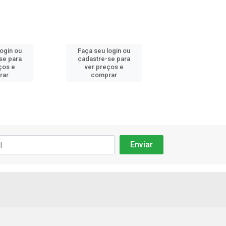
login ou
Faça seu login ou
Faça seu log
se para
cadastre-se para
cadastre-se 
ços e
ver preços e
ver preços
rar
comprar
comprar