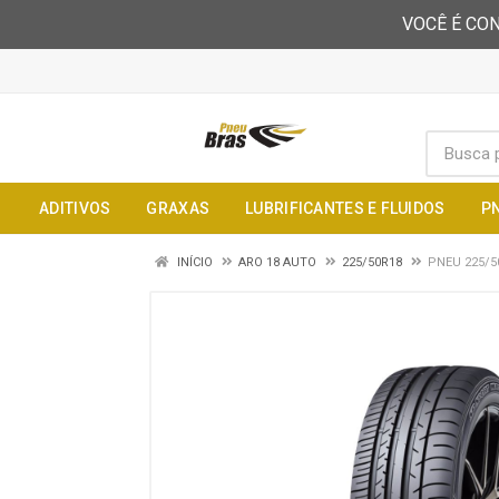
VOCÊ É CON
ADITIVOS
GRAXAS
LUBRIFICANTES E FLUIDOS
P
INÍCIO
ARO 18 AUTO
225/50R18
PNEU 225/5