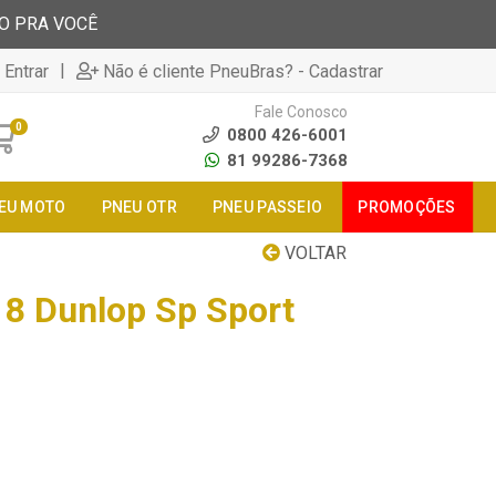
TO PRA VOCÊ
|
 Entrar
Não é cliente PneuBras? - Cadastrar
Fale Conosco
0
0800 426-6001
81 99286-7368
EU MOTO
PNEU OTR
PNEU PASSEIO
PROMOÇÕES
VOLTAR
8 Dunlop Sp Sport