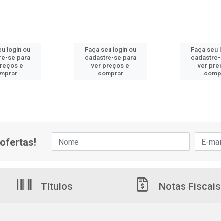
u login ou
Faça seu login ou
Faça seu 
re-se para
cadastre-se para
cadastre-
preços e
ver preços e
ver pre
mprar
comprar
comp
ofertas!
Títulos
Notas Fiscais