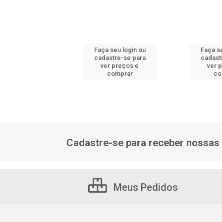
 seu login ou
Faça seu login ou
Faça se
astre-se para
cadastre-se para
cadast
er preços e
ver preços e
ver 
comprar
comprar
co
Cadastre-se para receber nossas 
Meus Pedidos