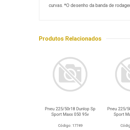
curvas. *O desenho da banda de rodagem
Produtos Relacionados
/50r18 Dunlop Sp
Pneu 225/50r18 Dunlop Sp
Pneu 225/5
 Maxx 050 95v
Sport Maxx 050 95v
Sport M
digo: 17749
Código: 17749
Códig