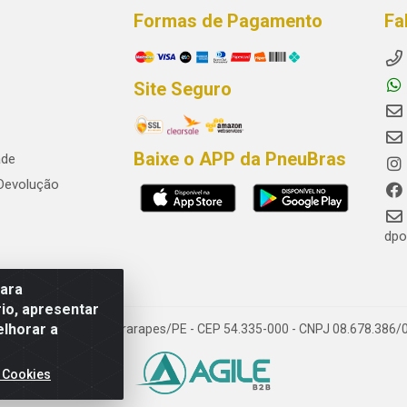
Formas de Pagamento
Fa
Site Seguro
Baixe o APP da PneuBras
ade
 Devolução
dpo
para
io, apresentar
elhorar a
res, Jaboatão dos Guararapes/PE - CEP 54.335-000 - CNPJ 08.678.386/
 Cookies