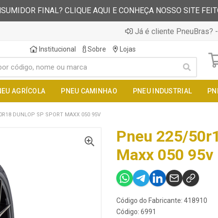
SUMIDOR FINAL? CLIQUE AQUI E CONHEÇA NOSSO SITE FEI
Já é cliente PneuBras? -
Institucional
Sobre
Lojas
NEU AGRÍCOLA
PNEU CAMINHAO
PNEU INDUSTRIAL
PN
0R18 DUNLOP SP SPORT MAXX 050 95V
Pneu 225/50r1
Maxx 050 95v
Código do Fabricante: 418910
Código: 6991