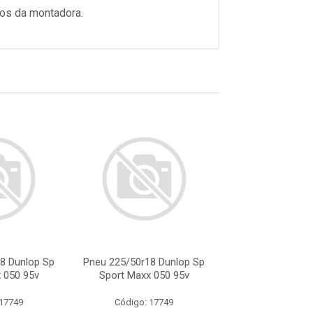
tos da montadora.
8 Dunlop Sp
Pneu 225/50r18 Dunlop Sp
Pneu 225/50r18 
 050 95v
Sport Maxx 050 95v
Sport Maxx 0
 17749
Código: 17749
Código: 17