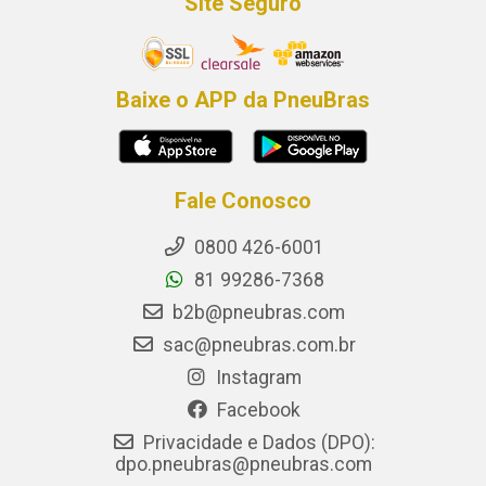
Site Seguro
Baixe o APP da PneuBras
Fale Conosco
0800 426-6001
81 99286-7368
b2b@pneubras.com
sac@pneubras.com.br
Instagram
Facebook
Privacidade e Dados (DPO):
dpo.pneubras@pneubras.com