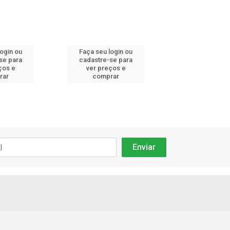
login ou
Faça seu login ou
Faça seu log
se para
cadastre-se para
cadastre-se 
ços e
ver preços e
ver preços
rar
comprar
comprar