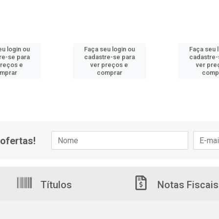
u login ou
Faça seu login ou
Faça seu 
re-se para
cadastre-se para
cadastre-
preços e
ver preços e
ver pre
mprar
comprar
comp
ofertas!
Títulos
Notas Fiscais