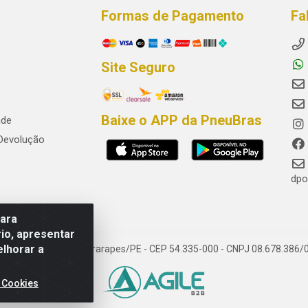
Formas de Pagamento
Fa
Site Seguro
Baixe o APP da PneuBras
ade
 Devolução
dpo
para
io, apresentar
elhorar a
res, Jaboatão dos Guararapes/PE - CEP 54.335-000 - CNPJ 08.678.386/
 Cookies