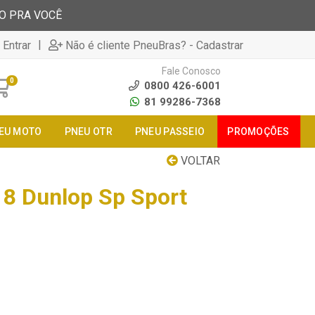
TO PRA VOCÊ
|
 Entrar
Não é cliente PneuBras? - Cadastrar
Fale Conosco
0
0800 426-6001
81 99286-7368
EU MOTO
PNEU OTR
PNEU PASSEIO
PROMOÇÕES
VOLTAR
8 Dunlop Sp Sport