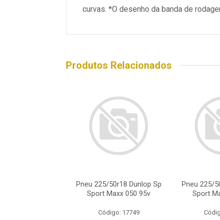
curvas. *O desenho da banda de rodagem
Produtos Relacionados
/50r18 Dunlop Sp
Pneu 225/50r18 Dunlop Sp
Pneu 225/5
 Maxx 050 95v
Sport Maxx 050 95v
Sport M
digo: 17749
Código: 17749
Códig