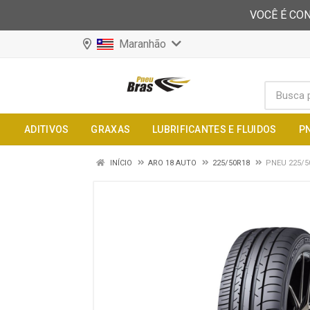
VOCÊ É CON
Maranhão
ADITIVOS
GRAXAS
LUBRIFICANTES E FLUIDOS
P
INÍCIO
ARO 18 AUTO
225/50R18
PNEU 225/5