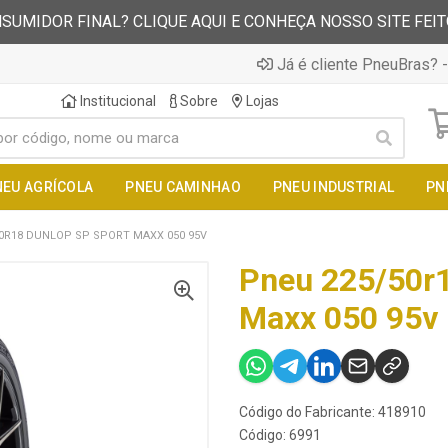
SUMIDOR FINAL? CLIQUE AQUI E CONHEÇA NOSSO SITE FEI
Já é cliente PneuBras? -
Institucional
Sobre
Lojas
NEU AGRÍCOLA
PNEU CAMINHAO
PNEU INDUSTRIAL
PN
0R18 DUNLOP SP SPORT MAXX 050 95V
Pneu 225/50r1
Maxx 050 95v
Código do Fabricante: 418910
Código: 6991