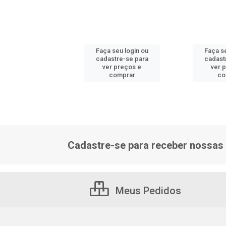
 seu login ou
Faça seu login ou
Faça se
astre-se para
cadastre-se para
cadast
er preços e
ver preços e
ver 
comprar
comprar
co
Cadastre-se para receber nossas 
Meus Pedidos