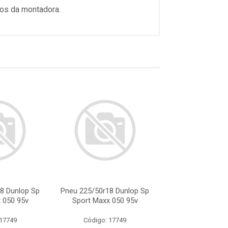
tos da montadora.
8 Dunlop Sp
Pneu 225/50r18 Dunlop Sp
Pneu 225/50r18 
 050 95v
Sport Maxx 050 95v
Sport Maxx 0
 17749
Código: 17749
Código: 17