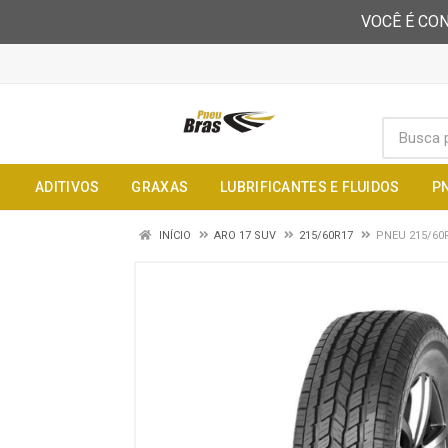
VOCÊ É CON
ADITIVOS
GRAXAS
LUBRIFICANTES E FLUIDOS
P
INÍCIO
ARO 17 SUV
215/60R17
PNEU 215/60