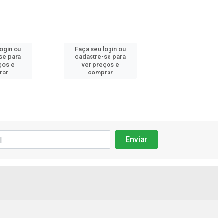
login ou
Faça seu login ou
Faça seu log
se para
cadastre-se para
cadastre-se 
ços e
ver preços e
ver preços
rar
comprar
comprar