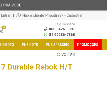
TO PRA VOCÊ
|
 Entrar
Não é cliente PneuBras? - Cadastrar
Fale Conosco
0
0800 426-6001
81 99286-7368
EU MOTO
PNEU OTR
PNEU PASSEIO
PROMOÇÕES
VOLTAR
7 Durable Rebok H/T