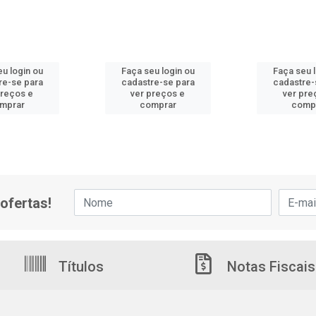
u login ou
Faça seu login ou
Faça seu 
re-se para
cadastre-se para
cadastre-
preços e
ver preços e
ver pre
mprar
comprar
comp
ofertas!
Títulos
Notas Fiscais