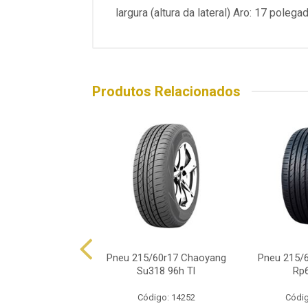
largura (altura da lateral) Aro: 17 pole
Produtos Relacionados
/60r17 Xbri Forza
Pneu 215/60r17 Chaoyang
Pneu 215/
F1 Ht 96h
Su318 96h Tl
Rp
ódigo: 8599
Código: 14252
Códig