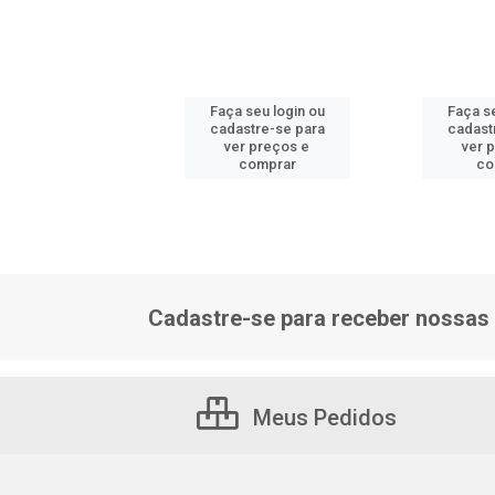
 seu login ou
Faça seu login ou
Faça se
astre-se para
cadastre-se para
cadast
er preços e
ver preços e
ver 
comprar
comprar
co
Cadastre-se para receber nossas 
Meus Pedidos