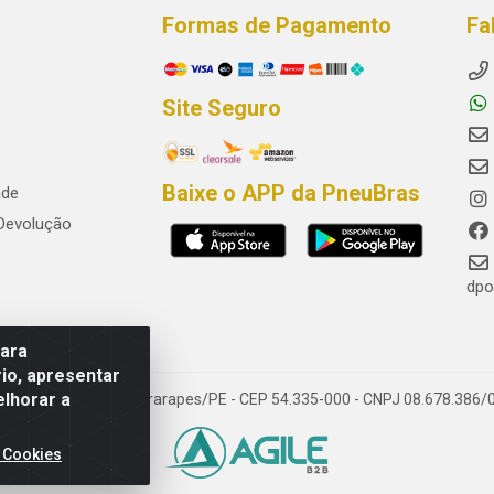
Formas de Pagamento
Fa
Site Seguro
Baixe o APP da PneuBras
ade
 Devolução
dpo
para
io, apresentar
elhorar a
res, Jaboatão dos Guararapes/PE - CEP 54.335-000 - CNPJ 08.678.386/
 Cookies