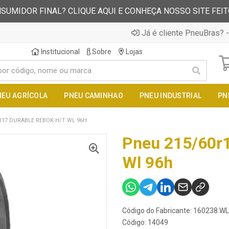
SUMIDOR FINAL? CLIQUE AQUI E CONHEÇA NOSSO SITE FEI
Já é cliente PneuBras? -
Institucional
Sobre
Lojas
NEU AGRÍCOLA
PNEU CAMINHAO
PNEU INDUSTRIAL
PN
R17 DURABLE REBOK H/T WL 96H
Pneu 215/60r1
Wl 96h
Código do Fabricante: 160238.WL
Código: 14049