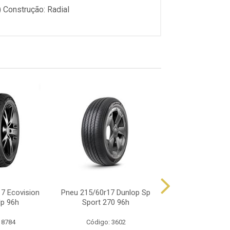
) Construção: Radial
7 Ecovision
Pneu 215/60r17 Dunlop Sp
Pneu 215/60r17 X
Hp 96h
Sport 270 96h
F1 Ht 96
 8784
Código: 3602
Código: 85