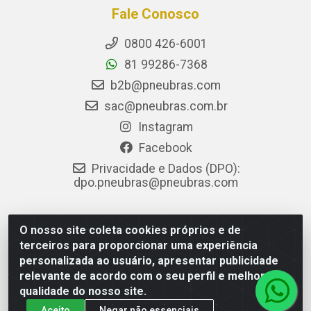
Fale Conosco
0800 426-6001
81 99286-7368
b2b@pneubras.com
sac@pneubras.com.br
Instagram
Facebook
Privacidade e Dados (DPO):
dpo.pneubras@pneubras.com
O nosso site coleta cookies próprios e de
PneuBras - Rodovia BR-101, KM 82 - Prazeres, Jaboatão dos
terceiros para proporcionar uma experiência
Guararapes/PE - CEP 54.335-000 - CNPJ 08.678.386/0001-05
personalizada ao usuário, apresentar publicidade
- Pneubras Comércio de Pneus Ltda
relevante de acordo com o seu perfil e melhorar a
qualidade do nosso site.
Aceito
Negar não essenciais