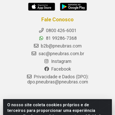
Fale Conosco
0800 426-6001
81 99286-7368
b2b@pneubras.com
sac@pneubras.com.br
Instagram
Facebook
Privacidade e Dados (DPO):
dpo.pneubras@pneubras.com
PneuBras - Rodovia BR-101, KM 82 - Prazeres,
O nosso site coleta cookies próprios e de
Jaboatão dos Guararapes/PE - CEP 54.335-000 - CNPJ
terceiros para proporcionar uma experiência
08.678.386/0001-05 - Pneubras Comércio de Pneus