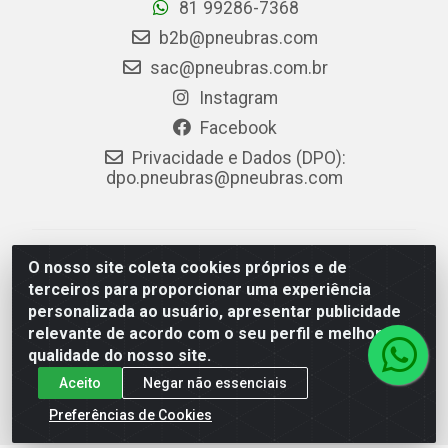
81 99286-7368
b2b@pneubras.com
sac@pneubras.com.br
Instagram
Facebook
Privacidade e Dados (DPO):
dpo.pneubras@pneubras.com
PneuBras - Rodovia BR-101, KM 82 - Prazeres,
O nosso site coleta cookies próprios e de
Jaboatão dos Guararapes/PE - CEP 54.335-000 - CNPJ
terceiros para proporcionar uma experiência
08.678.386/0001-05 - Pneubras Comércio de Pneus
personalizada ao usuário, apresentar publicidade
Ltda
relevante de acordo com o seu perfil e melhorar a
qualidade do nosso site.
Aceito
Negar não essenciais
Preferências de Cookies