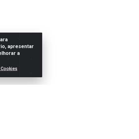
para
io, apresentar
elhorar a
 Cookies