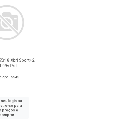
5r18 Xbri Sport+2
t 99v Prd
digo: 15545
 seu login ou
stre-se para
r preços e
comprar