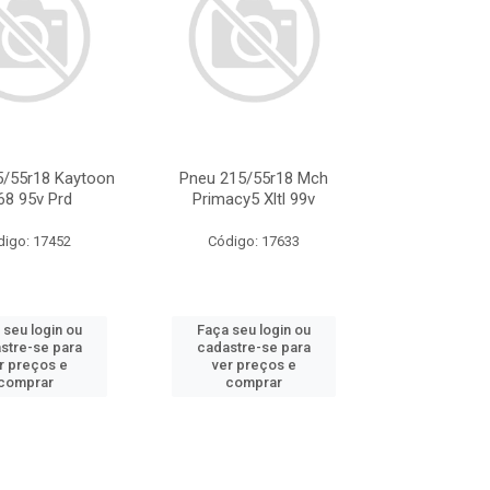
5/55r18 Kaytoon
Pneu 215/55r18 Mch
68 95v Prd
Primacy5 Xltl 99v
digo: 17452
Código: 17633
 seu login ou
Faça seu login ou
stre-se para
cadastre-se para
r preços e
ver preços e
comprar
comprar