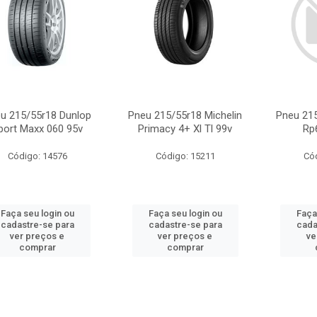
u 215/55r18 Dunlop
Pneu 215/55r18 Michelin
Pneu 21
port Maxx 060 95v
Primacy 4+ Xl Tl 99v
Rp
Código: 14576
Código: 15211
Có
Faça seu login ou
Faça seu login ou
Faça
cadastre-se para
cadastre-se para
cada
ver preços e
ver preços e
ve
comprar
comprar