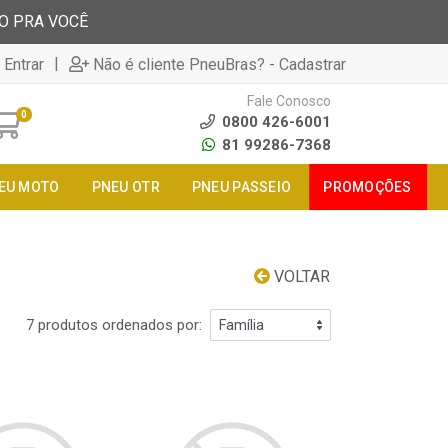
TO PRA VOCÊ
|
 Entrar
Não é cliente PneuBras? - Cadastrar
Fale Conosco
0
0800 426-6001
81 99286-7368
EU MOTO
PNEU OTR
PNEU PASSEIO
PROMOÇÕES
VOLTAR
7 produtos ordenados por: