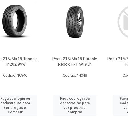
u 215/55r18 Triangle
Pneu 215/55r18 Durable
Pneu 215/5
Th202 99w
Rebok H/T Wl 95h
H
Código: 10946
Código: 14048
Có
Faça seu login ou
Faça seu login ou
Faça
cadastre-se para
cadastre-se para
cada
ver preços e
ver preços e
ve
comprar
comprar