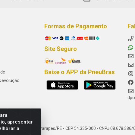
Formas de Pagamento
Fa
Site Seguro
Baixe o APP da PneuBras
ade
 Devolução
dpo
para
io, apresentar
elhorar a
res, Jaboatão dos Guararapes/PE - CEP 54.335-000 - CNPJ 08.678.386/