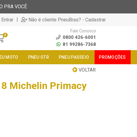
TO PRA VOCÊ
|
 Entrar
Não é cliente PneuBras? - Cadastrar
Fale Conosco
0
0800 426-6001
81 99286-7368
EU MOTO
PNEU OTR
PNEU PASSEIO
PROMOÇÕES
VOLTAR
8 Michelin Primacy