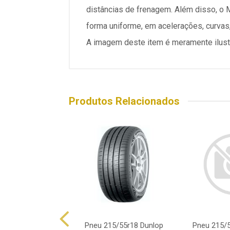
distâncias de frenagem. Além disso, o M
forma uniforme, em acelerações, curvas,
A imagem deste item é meramente ilust
Produtos Relacionados
215/55r18 Xbri
Pneu 215/55r18 Dunlop
Pneu 215/