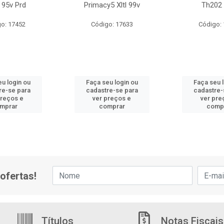
 95v Prd
Primacy5 Xltl 99v
Th202
o: 17452
Código: 17633
Código:
u login ou
Faça seu login ou
Faça seu 
re-se para
cadastre-se para
cadastre-
preços e
ver preços e
ver pre
mprar
comprar
comp
ofertas!
Títulos
Notas Fiscais