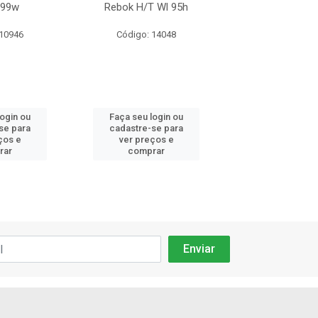
 99w
Rebok H/T Wl 95h
Sport+2 Ht 9
 10946
Código: 14048
Código: 15
login ou
Faça seu login ou
Faça seu log
se para
cadastre-se para
cadastre-se 
ços e
ver preços e
ver preços
rar
comprar
comprar