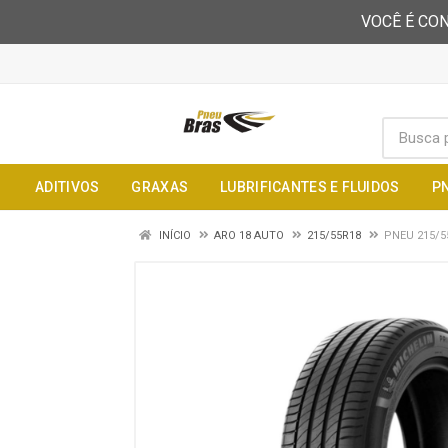
VOCÊ É CON
ADITIVOS
GRAXAS
LUBRIFICANTES E FLUIDOS
P
INÍCIO
ARO 18 AUTO
215/55R18
PNEU 215/5