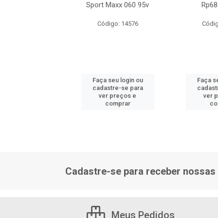
+2 Ht 99v Prd
Sport Maxx 060 95v
Rp68
digo: 15545
Código: 14576
Códig
 seu login ou
Faça seu login ou
Faça se
astre-se para
cadastre-se para
cadast
er preços e
ver preços e
ver 
comprar
comprar
co
Cadastre-se para receber nossas 
Meus Pedidos