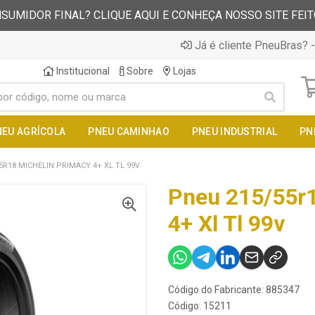
SUMIDOR FINAL? CLIQUE AQUI E CONHEÇA NOSSO SITE FEI
Já é cliente PneuBras? -
Institucional
Sobre
Lojas
NEU AGRÍCOLA
PNEU CAMINHAO
PNEU INDUSTRIAL
PN
5R18 MICHELIN PRIMACY 4+ XL TL 99V
Pneu 215/55r1
4+ Xl Tl 99v
Código do Fabricante: 885347
Código: 15211