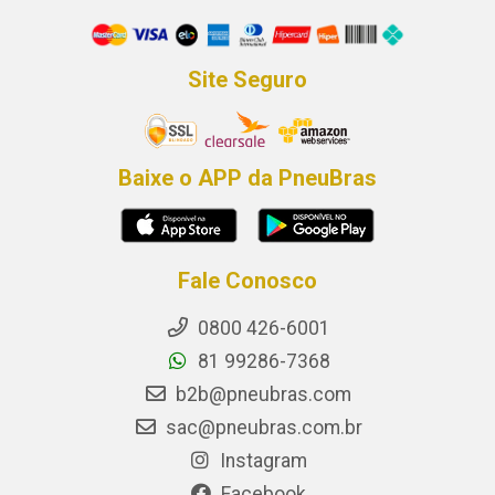
Site Seguro
Baixe o APP da PneuBras
Fale Conosco
0800 426-6001
81 99286-7368
b2b@pneubras.com
sac@pneubras.com.br
Instagram
Facebook