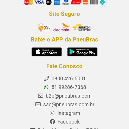
Site Seguro
Baixe o APP da PneuBras
Fale Conosco
0800 426-6001
81 99286-7368
b2b@pneubras.com
sac@pneubras.com.br
Instagram
Facebook