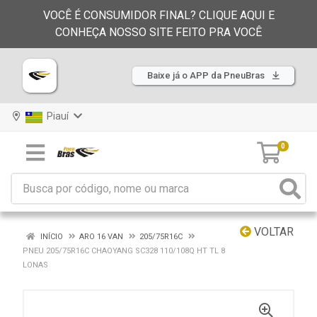
VOCÊ É CONSUMIDOR FINAL? CLIQUE AQUI E
CONHEÇA NOSSO SITE FEITO PRA VOCÊ
Baixe já o APP da PneuBras
Piauí
0
VOLTAR
INÍCIO
ARO 16 VAN
205/75R16C
PNEU 205/75R16C CHAOYANG SC328 110/108Q HT TL 8
LONAS