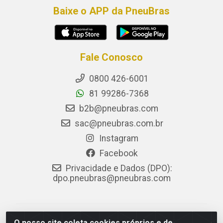
Baixe o APP da PneuBras
Fale Conosco
0800 426-6001
81 99286-7368
b2b@pneubras.com
sac@pneubras.com.br
Instagram
Facebook
Privacidade e Dados (DPO):
dpo.pneubras@pneubras.com
PneuBras - Rodovia BR-101, KM 82 - Prazeres,
O nosso site coleta cookies próprios e de