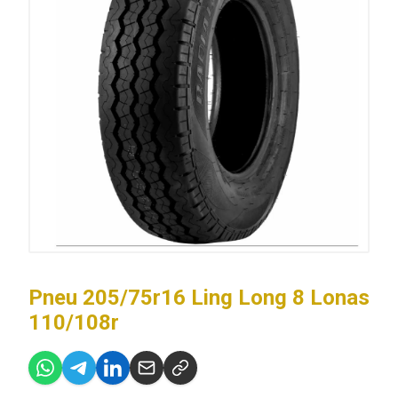
Pneu 205/75r16 Ling Long 8 Lonas
110/108r