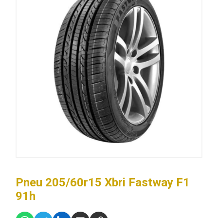
Pneu 205/60r15 Xbri Fastway F1
91h