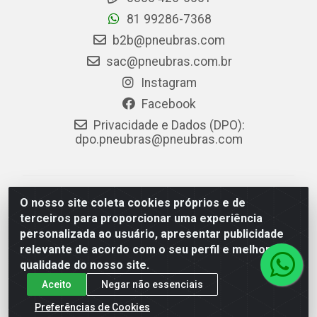
81 99286-7368
b2b@pneubras.com
sac@pneubras.com.br
Instagram
Facebook
Privacidade e Dados (DPO):
dpo.pneubras@pneubras.com
PneuBras - Rodovia BR-101, KM 82 - Prazeres,
O nosso site coleta cookies próprios e de
Jaboatão dos Guararapes/PE - CEP 54.335-000 - CNPJ
terceiros para proporcionar uma experiência
08.678.386/0001-05 - Pneubras Comércio de Pneus
personalizada ao usuário, apresentar publicidade
Ltda
relevante de acordo com o seu perfil e melhorar a
qualidade do nosso site.
Aceito
Negar não essenciais
Preferências de Cookies