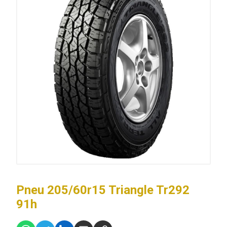
Pneu 205/60r15 Triangle Tr292
91h