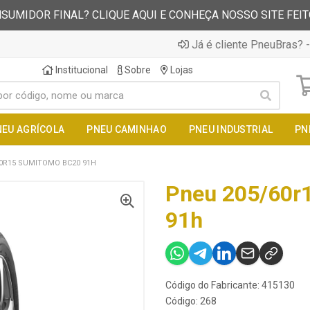
SUMIDOR FINAL? CLIQUE AQUI E CONHEÇA NOSSO SITE FEI
Já é cliente PneuBras? -
Institucional
Sobre
Lojas
NEU AGRÍCOLA
PNEU CAMINHAO
PNEU INDUSTRIAL
PN
0R15 SUMITOMO BC20 91H
Pneu 205/60r
91h
Código do Fabricante: 415130
Código: 268