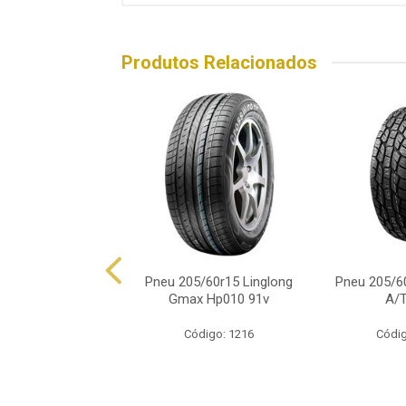
Produtos Relacionados
60r15 Ovation Vi-
Pneu 205/60r15 Linglong
Pneu 205/60
682 91v
Gmax Hp010 91v
A/T
ódigo: 8781
Código: 1216
Códig