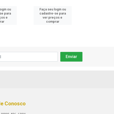
login ou
Faça seu login ou
Faça seu log
se para
cadastre-se para
cadastre-se 
ços e
ver preços e
ver preços
rar
comprar
comprar
le Conosco