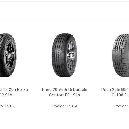
r15 Xbri Forza
Pneu 205/60r15 Durable
Pneu 205/60r
 2 91h
Confort F01 91h
C-108 91
o: 14024
Código: 14039
Código: