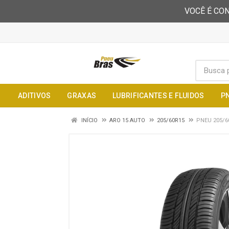
VOCÊ É CON
ADITIVOS
GRAXAS
LUBRIFICANTES E FLUIDOS
P
INÍCIO
ARO 15 AUTO
205/60R15
PNEU 205/6