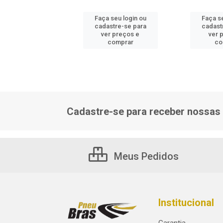
 seu login ou
Faça seu login ou
Faça se
astre-se para
cadastre-se para
cadast
er preços e
ver preços e
ver 
comprar
comprar
co
Cadastre-se para receber nossas 
Meus Pedidos
Institucional