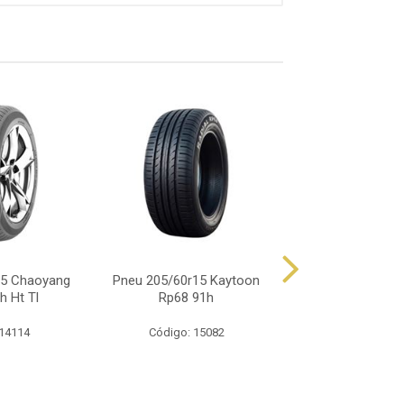
15 Chaoyang
Pneu 205/60r15 Kaytoon
Pneu 205/60r15 
h Ht Tl
Rp68 91h
Tr292 91
 14114
Código: 15082
Código: 27