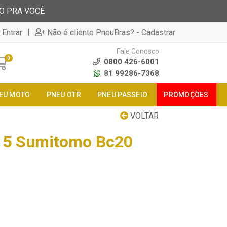
TO PRA VOCÊ
|
 Entrar
Não é cliente PneuBras? - Cadastrar
Fale Conosco
0
0800 426-6001
81 99286-7368
EU MOTO
PNEU OTR
PNEU PASSEIO
PROMOÇÕES
VOLTAR
15 Sumitomo Bc20