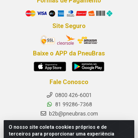
Formas de Pagamento
Site Seguro
Baixe o APP da PneuBras
Fale Conosco
0800 426-6001
81 99286-7368
b2b@pneubras.com
sac@pneubras.com.br
O nosso site coleta cookies próprios e de
Instagram
terceiros para proporcionar uma experiência