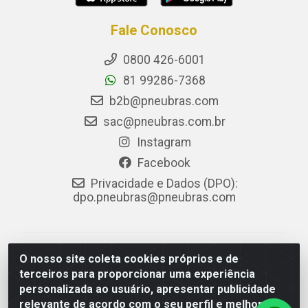
Fale Conosco
0800 426-6001
81 99286-7368
b2b@pneubras.com
sac@pneubras.com.br
Instagram
Facebook
Privacidade e Dados (DPO):
dpo.pneubras@pneubras.com
PneuBras - Rodovia BR-101, KM 82 - Prazeres,
O nosso site coleta cookies próprios e de
Jaboatão dos Guararapes/PE - CEP 54.335-000 - CNPJ
terceiros para proporcionar uma experiência
08.678.386/0001-05 - Pneubras Comércio de Pneus
personalizada ao usuário, apresentar publicidade
Ltda
relevante de acordo com o seu perfil e melhorar a