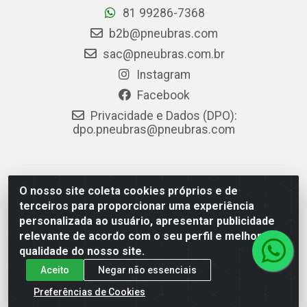
81 99286-7368
b2b@pneubras.com
sac@pneubras.com.br
Instagram
Facebook
Privacidade e Dados (DPO):
dpo.pneubras@pneubras.com
PneuBras - Rodovia BR-101, KM 82 - Prazeres,
O nosso site coleta cookies próprios e de
Jaboatão dos Guararapes/PE - CEP 54.335-000 - CNPJ
terceiros para proporcionar uma experiência
08.678.386/0001-05 - Pneubras Comércio de Pneus
personalizada ao usuário, apresentar publicidade
Ltda
relevante de acordo com o seu perfil e melhorar a
qualidade do nosso site.
Aceito
Negar não essenciais
Preferências de Cookies