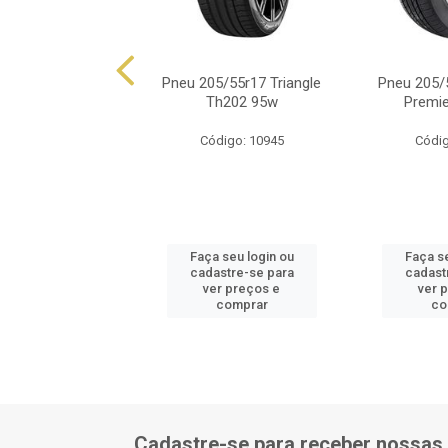
5/55r17 Magnum
Pneu 205/55r17 Triangle
Pneu 205/
ita M3 95y Xl
Th202 95w
Premie
ódigo: 8442
Código: 10945
Códig
 seu login ou
Faça seu login ou
Faça se
astre-se para
cadastre-se para
cadast
er preços e
ver preços e
ver 
comprar
comprar
co
Cadastre-se para receber nossas 