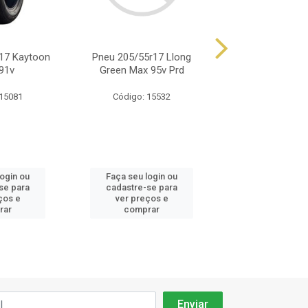
17 Kaytoon
Pneu 205/55r17 Llong
Pneu 205/55r17 
91v
Green Max 95v Prd
Sport Fm800 D
 15081
Código: 15532
Código: 66
login ou
Faça seu login ou
Faça seu log
se para
cadastre-se para
cadastre-se 
ços e
ver preços e
ver preços
rar
comprar
comprar