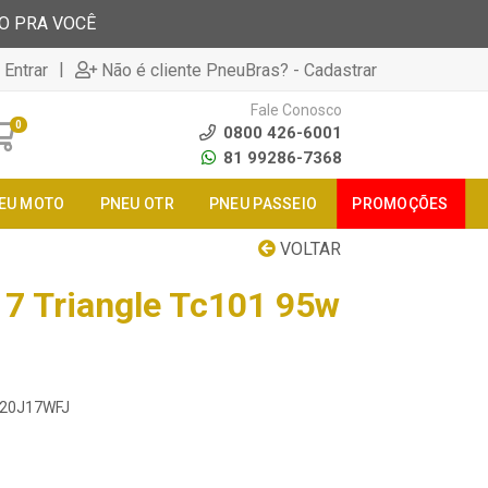
TO PRA VOCÊ
|
 Entrar
Não é cliente PneuBras? - Cadastrar
Fale Conosco
0
0800 426-6001
81 99286-7368
EU MOTO
PNEU OTR
PNEU PASSEIO
PROMOÇÕES
VOLTAR
7 Triangle Tc101 95w
120J17WFJ