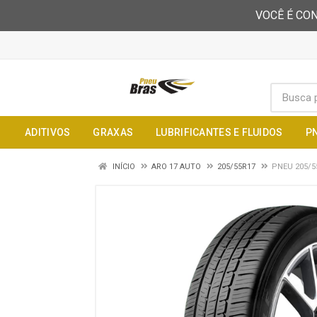
VOCÊ É CON
ADITIVOS
GRAXAS
LUBRIFICANTES E FLUIDOS
P
INÍCIO
ARO 17 AUTO
205/55R17
PNEU 205/5