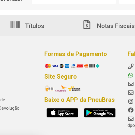
Títulos
Notas Fiscais
Formas de Pagamento
Fa
Site Seguro
Baixe o APP da PneuBras
ade
 Devolução
dpo