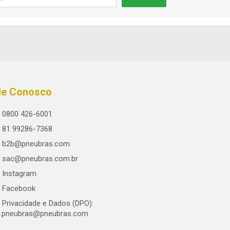
le Conosco
0800 426-6001
81 99286-7368
b2b@pneubras.com
sac@pneubras.com.br
Instagram
Facebook
Privacidade e Dados (DPO):
.pneubras@pneubras.com