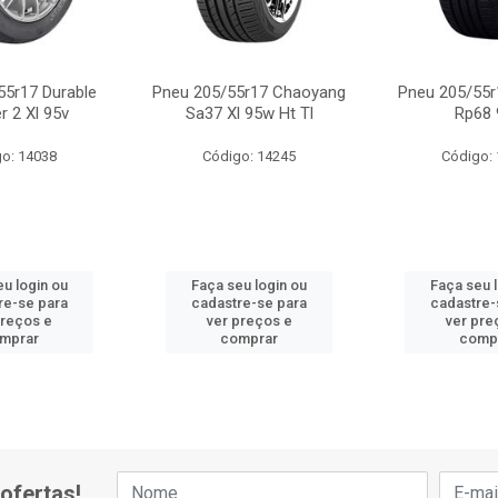
55r17 Durable
Pneu 205/55r17 Chaoyang
Pneu 205/55r
r 2 Xl 95v
Sa37 Xl 95w Ht Tl
Rp68 
o: 14038
Código: 14245
Código:
u login ou
Faça seu login ou
Faça seu 
re-se para
cadastre-se para
cadastre-
preços e
ver preços e
ver pre
mprar
comprar
comp
ofertas!