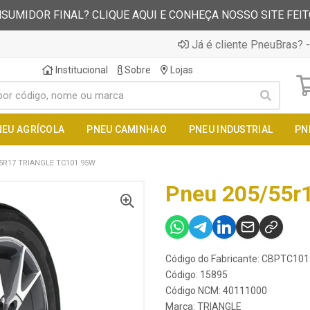
SUMIDOR FINAL? CLIQUE AQUI E CONHEÇA NOSSO SITE FEI
Já é cliente PneuBras? -
Institucional
Sobre
Lojas
NEU AGRÍCOLA
PNEU CAMINHAO
PNEU INDUSTRIAL
PN
5R17 TRIANGLE TC101 95W
Pneu 205/55r1
Código do Fabricante: CBPTC10
Código: 15895
Código NCM: 40111000
Marca:
TRIANGLE