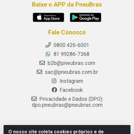
Baixe o APP da PneuBras
Fale Conosco
0800 426-6001
81 99286-7368
b2b@pneubras.com
sac@pneubras.com.br
Instagram
Facebook
Privacidade e Dados (DPO):
dpo.pneubras@pneubras.com
PneuBras - Rodovia BR-101, KM 82 - Prazeres,
O nosso site coleta cookies próprios e de