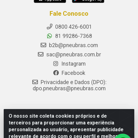
Fale Conosco
0800 426-6001
81 99286-7368
b2b@pneubras.com
sac@pneubras.com.br
Instagram
Facebook
Privacidade e Dados (DPO):
dpo.pneubras@pneubras.com
PneuBras - Rodovia BR-101, KM 82 - Prazeres,
O nosso site coleta cookies próprios e de
Jaboatão dos Guararapes/PE - CEP 54.335-000 - CNPJ
terceiros para proporcionar uma experiência
08.678.386/0001-05 - Pneubras Comércio de Pneus
personalizada ao usuário, apresentar publicidade
Ltda
relevante de acordo com o seu perfil e melhorar a