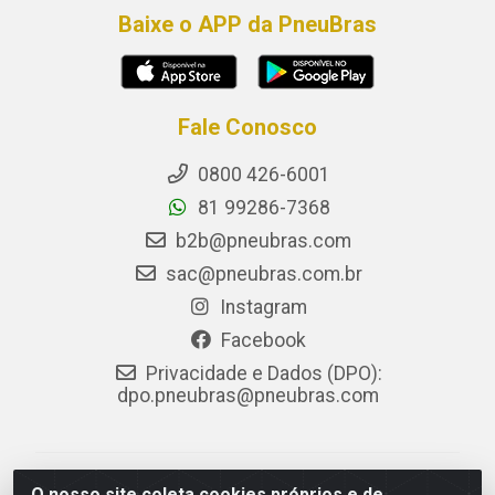
Baixe o APP da PneuBras
Fale Conosco
0800 426-6001
81 99286-7368
b2b@pneubras.com
sac@pneubras.com.br
Instagram
Facebook
Privacidade e Dados (DPO):
dpo.pneubras@pneubras.com
PneuBras - Rodovia BR-101, KM 82 - Prazeres,
O nosso site coleta cookies próprios e de