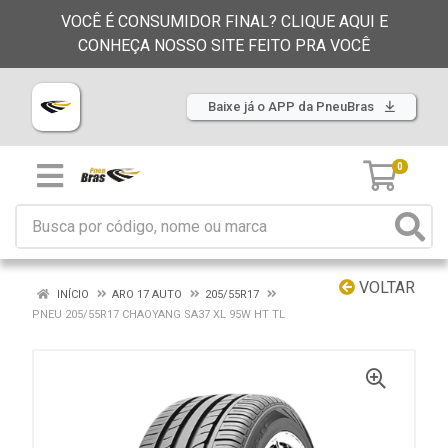
VOCÊ É CONSUMIDOR FINAL? CLIQUE AQUI E
CONHEÇA NOSSO SITE FEITO PRA VOCÊ
Baixe já o APP da PneuBras
0
VOLTAR
INÍCIO
ARO 17 AUTO
205/55R17
PNEU 205/55R17 CHAOYANG SA37 XL 95W HT TL