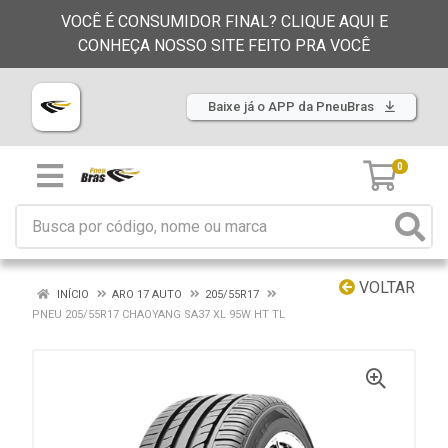
VOCÊ É CONSUMIDOR FINAL? CLIQUE AQUI E
CONHEÇA NOSSO SITE FEITO PRA VOCÊ
Baixe já o APP da PneuBras
0
VOLTAR
INÍCIO
ARO 17 AUTO
205/55R17
PNEU 205/55R17 CHAOYANG SA37 XL 95W HT TL