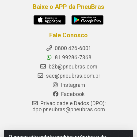
Baixe o APP da PneuBras
Fale Conosco
0800 426-6001
81 99286-7368
b2b@pneubras.com
sac@pneubras.com.br
Instagram
Facebook
Privacidade e Dados (DPO):
dpo.pneubras@pneubras.com
PneuBras - Rodovia BR-101, KM 82 - Prazeres,
O nosso site coleta cookies próprios e de