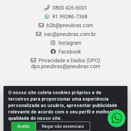
0800 426-6001
81 99286-7368
b2b@pneubras.com
sac@pneubras.com.br
Instagram
Facebook
Privacidade e Dados (DPO):
dpo.pneubras@pneubras.com
PneuBras - Rodovia BR-101, KM 82 - Prazeres,
O nosso site coleta cookies próprios e de
Jaboatão dos Guararapes/PE - CEP 54.335-000 - CNPJ
terceiros para proporcionar uma experiência
08.678.386/0001-05 - Pneubras Comércio de Pneus
personalizada ao usuário, apresentar publicidade
Ltda
relevante de acordo com o seu perfil e melhorar a
qualidade do nosso site.
Aceito
Negar não essenciais