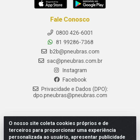
Fale Conosco
0800 426-6001
81 99286-7368
b2b@pneubras.com
sac@pneubras.com.br
Instagram
Facebook
Privacidade e Dados (DPO):
dpo.pneubras@pneubras.com
PneuBras - Rodovia BR-101, KM 82 - Prazeres,
O nosso site coleta cookies próprios e de
Jaboatão dos Guararapes/PE - CEP 54.335-000 - CNPJ
terceiros para proporcionar uma experiência
08.678.386/0001-05 - Pneubras Comércio de Pneus
personalizada ao usuário, apresentar publicidade